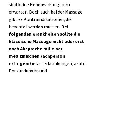
sind keine Nebenwirkungen zu
erwarten. Doch auch bei der Massage
gibt es Kontraindikationen, die
beachtet werden müssen.
Bei
folgenden Krankheiten sollte die
klassische Massage nicht oder erst
nach Absprache mit einer
medizinischen Fachperson
erfolgen:
Gefässerkrankungen, akute
Entzündungen und
Infektionskrankheiten, Krebs, hohes
Fieber, Herz-Kreislaufprobleme,
Erkrankungen der Muskeln und der
Nerven, Blutungsneigung,
Venenleiden.